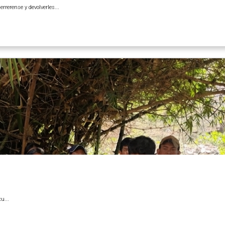
rerense y devolverles...
u...