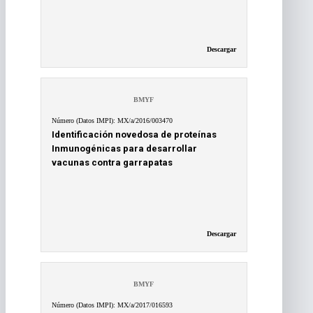
Descargar
BMYF
Número (Datos IMPI): MX/a/2016/003470
Identificación novedosa de proteínas
Inmunogénicas para desarrollar
vacunas contra garrapatas
Descargar
BMYF
Número (Datos IMPI): MX/a/2017/016593