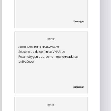
Descargar
BMYF
Número (Datos IMPI): MXa2020005704
Secuencias de dominios VNAR de
Potamotrygon spp. como inmunorreadores
anti-cáncer
Descargar
BMYF