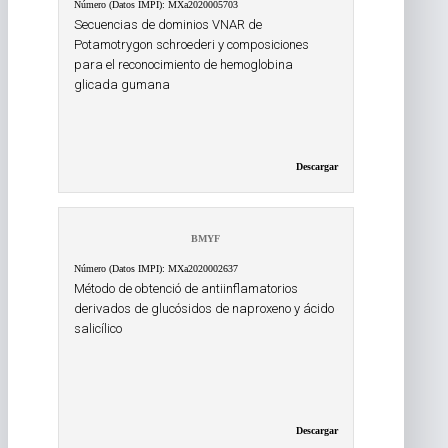
Número (Datos IMPI): MXa2020005703
Secuencias de dominios VNAR de
Potamotrygon schroederi y composiciones
para el reconocimiento de hemoglobina
glicada gumana
Descargar
BMYF
Número (Datos IMPI): MXa2020002637
Método de obtenció de antiinflamatorios
derivados de glucósidos de naproxeno y ácido
salicílico
Descargar