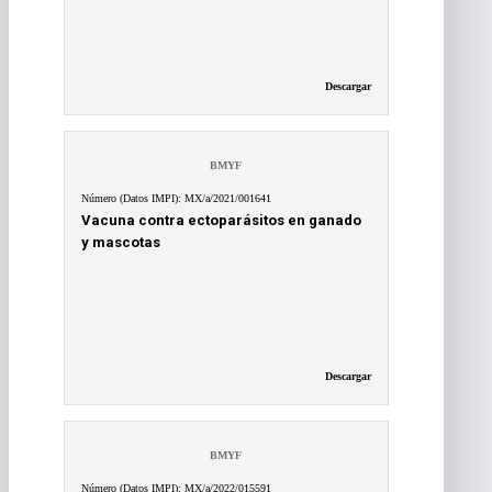
Descargar
BMYF
Número (Datos IMPI): MX/a/2021/001641
Vacuna contra ectoparásitos en ganado
y mascotas
Descargar
BMYF
Número (Datos IMPI): MX/a/2022/015591