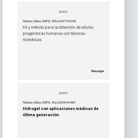
BMYF
Número (Datos IMPI): MX/a/2017/013240
Kit y método para la obtención de células
progenitoras humanas con técnicas
novedosas.
Descargar
BMYF
Número (Datos IMPI): Mx/a/2018/014401
Hidrogel con aplicaciones médicas de
última generación.