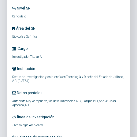
Nivel SNI:
Candidato
Área del SNI:
Biología y Química
Cargo:
Investigador Titular A
Institución:
Centro de Investigación y Asistencia en Tecnología y Diseño del Estado de Jalisco,
A.C. (CIATEJ).
Datos postales:
Autopista Mty-Aeropuerto, Vía de la Innovación 404, Parque PIIT, 66628 Cdad.
Apodaca, N.L.
línea de Investigación:
-
Tecnología Ambiental