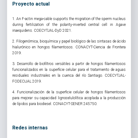
Proyecto actual
1. An F-actin mega-cable supports the migration of the sperm nucleus
during fertilization of the polarity-inverted central cell in Agave
inaequidens. COECYTJAL-DyD 2021.
2. Filogenómica, bioquímica y papel biológico de las sintasas de ácido
hialurónico en hongos filamentosos. CONACYT-Ciencia de Frontera
2019.
3. Desarrollo de biofiltros versátiles a partir de hongos filamentosos
funcionalizados en la superficie celular para el tratamiento de aguas
residuales industriales en la cuenca del río Santiago. COECYTJAL-
FODECIJAL 2019.
4. Funcionalización de la superficie celular de hongos filamentosos
para mejorar su capacidad lignocelulolítica acoplada a la producción
de lípidos para biodiesel. CONACYT-SENER 245750.
Redes internas