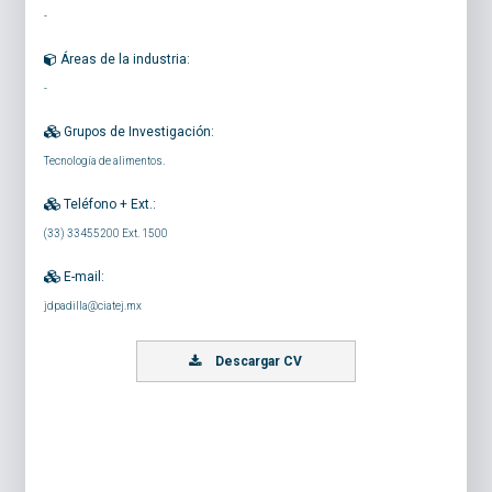
-
Áreas de la industria:
-
Grupos de Investigación:
Tecnología de alimentos.
Teléfono + Ext.:
(33) 33455200 Ext. 1500
E-mail:
jdpadilla@ciatej.mx
Descargar CV