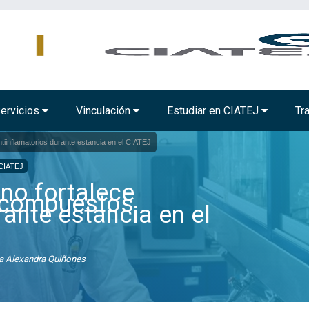
MBIENTAL
TECNOLOGÍA ALIMENTARIA
BIOTECNOLOGÍA INDUSTRIAL
ervicios
Vinculación
Estudiar en CIATEJ
Tr
tiinflamatorios durante estancia en el CIATEJ
CIATEJ
no fortalece
e compuestos
rante estancia en el
a Alexandra Quiñones