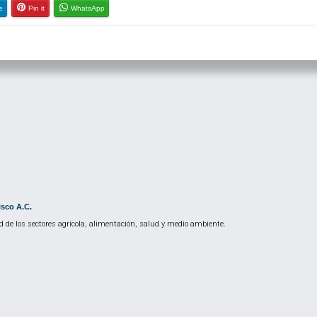
e
Pin it
WhatsApp
isco A.C.
 de los sectores agrícola, alimentación, salud y medio ambiente.