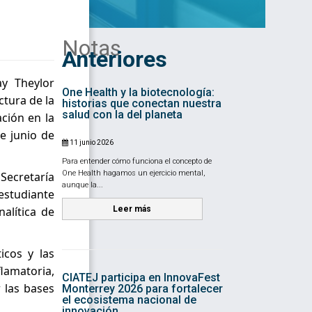
Notas
Anteriores
ay Theylor
One Health y la biotecnología:
ctura de la
historias que conectan nuestra
salud con la del planeta
ción en la
e junio de
11 junio 2026
Para entender cómo funciona el concepto de
One Health hagamos un ejercicio mental,
Secretaría
aunque la...
estudiante
alítica de
Leer más
icos y las
lamatoria,
CIATEJ participa en InnovaFest
 las bases
Monterrey 2026 para fortalecer
el ecosistema nacional de
innovación