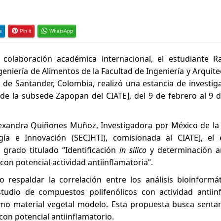
e
Pin it
WhatsApp
colaboración académica internacional, el estudiante R
eniería de Alimentos de la Facultad de Ingeniería y Arquite
de Santander, Colombia, realizó una estancia de investiga
e la subsede Zapopan del CIATEJ, del 9 de febrero al 9 d
Alexandra Quiñones Muñoz, Investigadora por México de la 
ía e Innovación (SECIHTI), comisionada al CIATEJ, el 
 grado titulado “Identificación
in silico
y determinación an
 con potencial actividad antiinflamatoria”.
 respaldar la correlación entre los análisis bioinformát
studio de compuestos polifenólicos con actividad antiinf
mo material vegetal modelo. Esta propuesta busca sentar
con potencial antiinflamatorio.