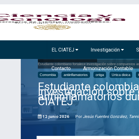
BIOTECNOLOGÍA VEGETAL
TECNOLOGÍA A
EL CIATEJ
Investigación
S
Inicio
Comunicación
Noticias
Estudiante colombiano fortalece investigación sobre compuestos an
Contacto
Armonización Contable
Comombia
antiinflamatorios
ortiga
Urtica dioica
Estudiante colombia
investigación sobr
antiinflamatorios du
CIATEJ
12 junio 2026
Por
Jesús Fuentes González, Tanni