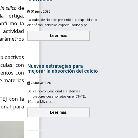
s
in silico
de
04 junio 2026
a ortiga.
La subsede Noreste presentó sus capacidades
onfirmó la
científicas, servicios especializados y pr...
actividad
Leer más
arámetros
bioactivos
éculas con
Nuevas estrategias para
mejorar la absorción del calcio
mentos con
de materias
26 mayo 2026
Del calcio convencional a sistemas
innovadores desarrollados en el CIATEJ
TEJ con la
1García M&aacu...
ional para
Leer más