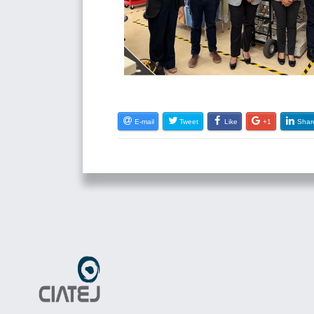
E-mail
Tweet
Like
+1
Shar