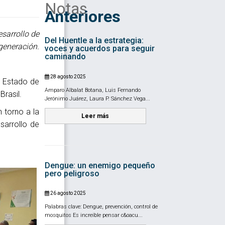
Notas
Anteriores
esarrollo de
Del Huentle a la estrategia:
generación.
voces y acuerdos para seguir
caminando
28 agosto 2025
l Estado de
Amparo Albalat Botana, Luis Fernando
rasil.
Jerónimo Juárez, Laura P. Sánchez Vega...
 torno a la
Leer más
sarrollo de
Dengue: un enemigo pequeño
pero peligroso
26 agosto 2025
Palabras clave: Dengue, prevención, control de
mosquitos Es increíble pensar c&oacu...