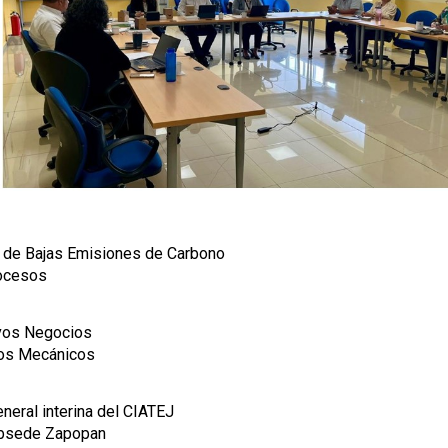
a de Bajas Emisiones de Carbono
rocesos
evos Negocios
ctos Mecánicos
neral interina del CIATEJ
subsede Zapopan