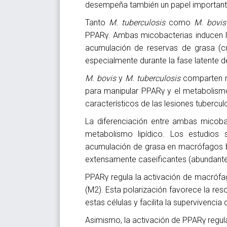
desempeña también un papel importante 
Tanto
M. tuberculosis
como
M. bovis
PPARγ. Ambas micobacterias inducen la
acumulación de reservas de grasa (cue
especialmente durante la fase latente de
M. bovis
y
M. tuberculosis
comparten m
para manipular PPARγ y el metabolis
característicos de las lesiones tubercul
La diferenciación entre ambas micoba
metabolismo lipídico. Los estudios
acumulación de grasa en macrófagos b
extensamente caseificantes (abundantes
PPARγ regula la activación de macrófag
(M2). Esta polarización favorece la res
estas células y facilita la supervivencia
Asimismo, la activación de PPARγ regula