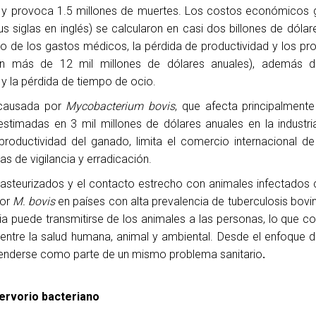
 y provoca 1.5 millones de muertes. Los costos económicos 
s siglas en inglés) se calcularon en casi dos billones de dólar
o de los gastos médicos, la pérdida de productividad y los p
 en más de 12 mil millones de dólares anuales), además d
o y la pérdida de tiempo de ocio.
l causada por
Mycobacterium bovis
, que afecta principalment
stimadas en 3 mil millones de dólares anuales en la industr
roductividad del ganado, limita el comercio internacional d
 de vigilancia y erradicación.
steurizados y el contacto estrecho con animales infectados 
por
M. bovis
en países con alta prevalencia de tuberculosis bov
 puede transmitirse de los animales a las personas, lo que con
 entre la salud humana, animal y ambiental. Desde el enfoque 
nderse como parte de un mismo problema sanitario
.
servorio bacteriano