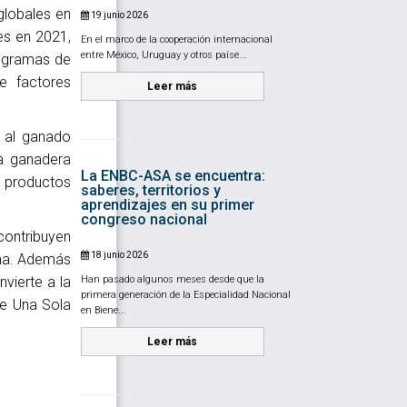
globales en
19 junio 2026
es en 2021,
En el marco de la cooperación internacional
entre México, Uruguay y otros paíse...
rogramas de
e factores
Leer más
e al ganado
ia ganadera
La ENBC-ASA se encuentra:
e productos
saberes, territorios y
aprendizajes en su primer
congreso nacional
contribuyen
18 junio 2026
ina. Además
vierte a la
Han pasado algunos meses desde que la
primera generación de la Especialidad Nacional
de Una Sola
en Biene...
Leer más