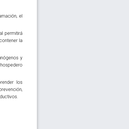
amación, el
l permitirá
contener la
munógenos y
l hospedero
render los
prevención,
ductivos.