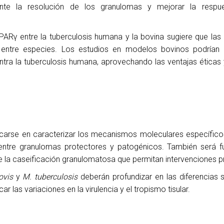
mente la resolución de los granulomas y mejorar la respu
PPARγ entre la tuberculosis humana y la bovina sugiere que las 
es entre especies. Los estudios en modelos bovinos podrían 
ntra la tuberculosis humana, aprovechando las ventajas éticas 
ocarse en caracterizar los mecanismos moleculares específic
n entre granulomas protectores y patogénicos. También será 
 la caseificación granulomatosa que permitan intervenciones p
ovis
y
M. tuberculosis
deberán profundizar en las diferencias su
 las variaciones en la virulencia y el tropismo tisular.