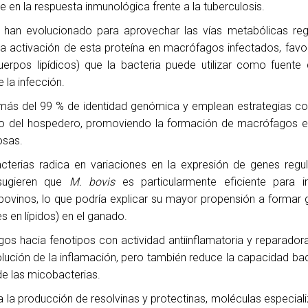
en la respuesta inmunológica frente a la tuberculosis.
han evolucionado para aprovechar las vías metabólicas reg
 activación de esta proteína en macrófagos infectados, favo
rpos lipídicos) que la bacteria puede utilizar como fuente 
 la infección.
ás del 99 % de identidad genómica y emplean estrategias co
mo del hospedero, promoviendo la formación de macrófagos 
osas.
cterias radica en variaciones en la expresión de genes regu
 sugieren que
M. bovis
es particularmente eficiente para in
ovinos, lo que podría explicar su mayor propensión a formar
 en lípidos) en el ganado.
os hacia fenotipos con actividad antiinflamatoria y reparadora
olución de la inflamación, pero también reduce la capacidad bac
 de las micobacterias.
 la producción de resolvinas y protectinas, moléculas especiali