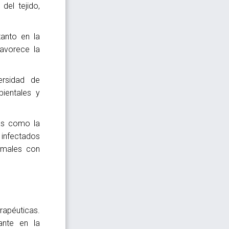
del tejido,
anto en la
avorece la
ersidad de
bientales y
as como la
 infectados
imales con
rapéuticas.
ante en la