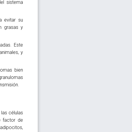
del sistema
a evitar su
n grasas y
cadas. Este
nimales, y
lomas bien
 granulomas
ansmisión.
las células
e factor de
dipocitos,