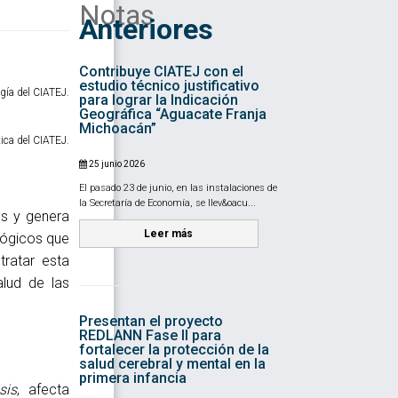
Notas
Anteriores
Contribuye CIATEJ con el
estudio técnico justificativo
ogía del CIATEJ.
para lograr la Indicación
Geográfica “Aguacate Franja
Michoacán”
ica del CIATEJ.
25 junio 2026
El pasado 23 de junio, en las instalaciones de
la Secretaría de Economía, se llev&oacu...
es y genera
Leer más
lógicos que
tratar esta
lud de las
Presentan el proyecto
REDLANN Fase II para
fortalecer la protección de la
salud cerebral y mental en la
primera infancia
sis
, afecta