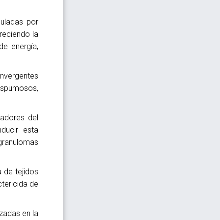
uladas por
reciendo la
de energía,
nvergentes
espumosos,
ladores del
ducir esta
 granulomas
 de tejidos
tericida de
zadas en la