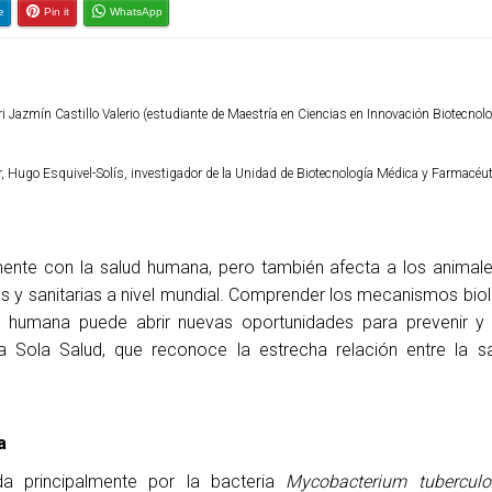
e
Pin it
WhatsApp
ri Jazmín Castillo Valerio (estudiante de Maestría en Ciencias en Innovación Biotecnol
r, Hugo Esquivel-Solís​, investigador de la Unidad de Biotecnología Médica y Farmacéut
mente con la salud humana, pero también afecta a los animal
y sanitarias a nivel mundial. Comprender los mecanismos bio
a humana puede abrir nuevas oportunidades para prevenir y 
Sola Salud, que reconoce la estrecha relación entre la sa
a
da principalmente por la bacteria
Mycobacterium tuberculo