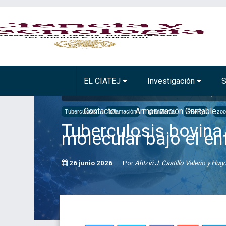
BIOTECNOLOGÍA VEGETAL
TECNOLOGÍA A
EL CIATEJ
Investigación
S
Inicio
Comunicación
Noticias
Tuberculosis bovina y hum
Contacto
Armonización Contable
Tuberculosis
inflamación
granuloma
PPARy
zoo
Tuberculosis bovina
molecular bajo el e
26 junio 2026
Por
Ahtziri J. Castillo Valerio y Hug