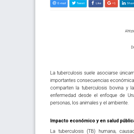
E-mail
Tweet
Like
+1
Shar
Ahtzi
D
La tuberculosis suele asociarse única
importantes consecuencias económicas 
comparten la tuberculosis bovina y l
enfermedad desde el enfoque de Una 
personas, los animales y el ambiente.
Impacto económico y en salud públic
La tuberculosis (TB) humana, causa