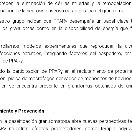
orecen la eliminación de células muertas y la remodelación 
rmación de la necrosis caseosa característica del granuloma.
nuestro grupo indican que PPARγ desempeña un papel clave t
los granulomas como en la disponibilidad de energía que f
rrollamos modelos experimentales que reproducen la div
ecciones naturales, integrando factores del hospedero, am
ón de PPARγ.
 la participación de PPARγ en el reclutamiento de proteín
zación lipídica de macrófagos derivados de monocitos de bovinos
bién se encuentra presente en granulomas obtenidos de an
miento y Prevención
 la caseificación granulomatosa abre nuevas perspectivas te
ARγ muestran efectos prometedores como terapia adyuv