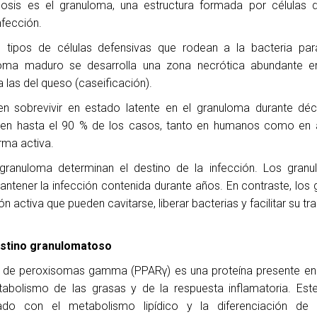
ulosis es el granuloma, una estructura formada por células 
nfección.
os tipos de células defensivas que rodean a la bacteria par
loma maduro se desarrolla una zona necrótica abundante e
a las del queso (caseificación).
n sobrevivir en estado latente en el granuloma durante dé
n hasta el 90 % de los casos, tanto en humanos como en a
rma activa.
granuloma determinan el destino de la infección. Los granu
ntener la infección contenida durante años. En contraste, los
activa que pueden cavitarse, liberar bacterias y facilitar su tr
estino granulomatoso
es de peroxisomas gamma (PPARγ) es una proteína presente en 
tabolismo de las grasas y de la respuesta inflamatoria. Est
ciado con el metabolismo lipídico y la diferenciación de a