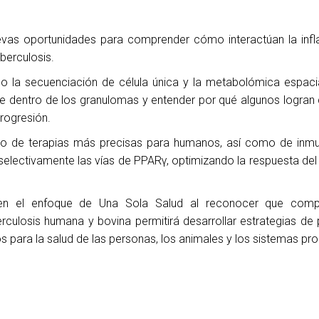
evas oportunidades para comprender cómo interactúan la infl
berculosis.
 la secuenciación de célula única y la metabolómica espacia
re dentro de los granulomas y entender por qué algunos logran 
rogresión.
rollo de terapias más precisas para humanos, así como de in
electivamente las vías de PPARγ, optimizando la respuesta de
cen el enfoque de Una Sola Salud al reconocer que comp
culosis humana y bovina permitirá desarrollar estrategias de 
s para la salud de las personas, los animales y los sistemas pro