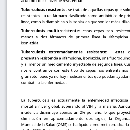
acuerdo con su nivel de resistencia:
Tuberculosis resistente:
se trata de aquellas cepas que sól
resistentes a un fármaco clasificado como antibiótico de pr
línea, como la rifampicina o la isoniazida que son los más utiliz
Tuberculosis multirresistente:
estas cepas son resistent
menos a dos fármacos de primera línea la rifampicina
isoniazida.
Tuberculosis extremadamente resistente:
estas ce
presentan resistencia a rifampicina, isoniazida, una fluoroquin
y al menos un medicamento inyectable de segunda línea. C
nos encontramos con este tipo de cepas nos enfrentamos 
gran reto, pues ya no hay medicamentos que puedan ayudar
combatir a la enfermedad.
La tuberculosis es actualmente la enfermedad infecciosa
mortal a nivel global, superando al VIH y la malaria. Aunq
incidencia disminuye apenas un 2% por año, lo que proyec
eliminación en aproximadamente dos siglos, la Organiza
Mundial de la Salud (OMS) se ha fijado como meta erradicarla