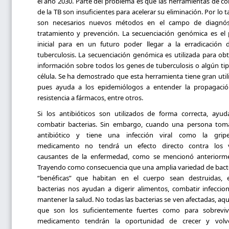
el año 2030. Parte del problema es que las herramientas de co
de la TB son insuficientes para acelerar su eliminación. Por lo t
son necesarios nuevos métodos en el campo de diagnóst
tratamiento y prevención. La secuenciación genómica es el
inicial para en un futuro poder llegar a la erradicación 
tuberculosis. La secuenciación genómica es utilizada para ob
información sobre todos los genes de tuberculosis o algún ti
célula. Se ha demostrado que esta herramienta tiene gran util
pues ayuda a los epidemiólogos a entender la propagació
resistencia a fármacos, entre otros.
Si los antibióticos son utilizados de forma correcta, ayu
combatir bacterias. Sin embargo, cuando una persona tom
antibiótico y tiene una infección viral como la gripe
medicamento no tendrá un efecto directo contra los v
causantes de la enfermedad, como se mencionó anteriorme
Trayendo como consecuencia que una amplia variedad de bact
“benéficas” que habitan en el cuerpo sean destruidas, e
bacterias nos ayudan a digerir alimentos, combatir infeccio
mantener la salud. No todas las bacterias se ven afectadas, aqu
que son los suficientemente fuertes como para sobrevivi
medicamento tendrán la oportunidad de crecer y volv