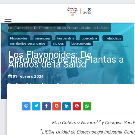
Inicio
Comunicación
Noticias
Los Flavonoides: De Defensores de las Plantas a Aliados de la Salud
Flavonoides
narangina
hesperidina
quercetina
metabolitos
metabolitos secundarios
cítricos
biotecnología
Los Flavonoides: De
Defensores de las Plantas a
Aliados de la Salud
01 febrero 2024
Por
Elisa Gutiérrez Navarr y Georgina Sandoval
1,2
Elisa Gutiérrez Navarro
y Georgina Sando
1
LIBBA, Unidad de Biotecnología Industrial, Cent