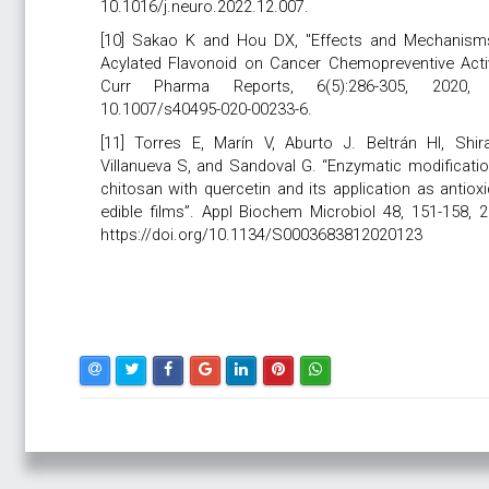
10.1016/j.neuro.2022.12.007.
[10] Sakao K and Hou DX, "Effects and Mechanism
Acylated Flavonoid on Cancer Chemopreventive Activi
Curr Pharma Reports, 6(5):286-305, 2020, 
10.1007/s40495-020-00233-6.
[11] Torres E, Marín V, Aburto J. Beltrán HI, Shira
Villanueva S, and Sandoval G. “Enzymatic modificatio
chitosan with quercetin and its application as antiox
edible films”. Appl Biochem Microbiol 48, 151-158, 2
https://doi.org/10.1134/S0003683812020123