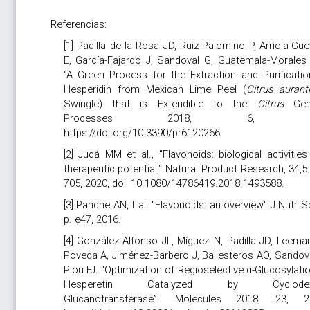
Referencias:
[1] Padilla de la Rosa JD, Ruiz-Palomino P, Arriola-Gu
E, García-Fajardo J, Sandoval G, Guatemala-Morales
“A Green Process for the Extraction and Purificatio
Hesperidin from Mexican Lime Peel (
Citrus auranti
Swingle) that is Extendible to the
Citrus
Genu
Processes 2018, 6, 26
https://doi.org/10.3390/pr6120266
[2] Jucá MM et al., "Flavonoids: biological activitie
therapeutic potential," Natural Product Research, 34,5
705, 2020, doi: 10.1080/14786419.2018.1493588.
[3] Panche AN, t al. "Flavonoids: an overview" J Nutr Sc
p. e47, 2016.
[4] González-Alfonso JL, Míguez N, Padilla JD, Leema
Poveda A, Jiménez-Barbero J, Ballesteros AO, Sandova
Plou FJ.
“Optimization of Regioselective α-Glucosylati
Hesperetin Catalyzed by Cyclodext
Glucanotransferase”. Molecules 2018, 23, 2