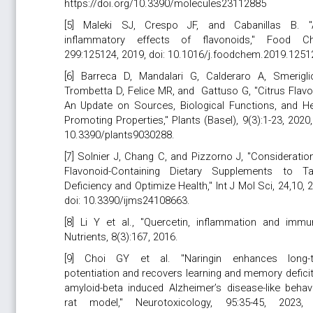
https://doi.org/10.3390/molecules23112885
[5] Maleki SJ, Crespo JF, and Cabanillas B. "A
inflammatory effects of flavonoids," Food C
299:125124, 2019, doi: 10.1016/j.foodchem.2019.1251
[6] Barreca D, Mandalari G, Calderaro A, Smerigli
Trombetta D, Felice MR, and Gattuso G, "Citrus Flavo
An Update on Sources, Biological Functions, and He
Promoting Properties," Plants (Basel), 9(3):1-23, 2020,
10.3390/plants9030288.
[7] Solnier J, Chang C, and Pizzorno J, "Consideratio
Flavonoid-Containing Dietary Supplements to Ta
Deficiency and Optimize Health," Int J Mol Sci, 24,10, 
doi: 10.3390/ijms24108663.
[8] Li Y et al., "Quercetin, inflammation and immuni
Nutrients, 8(3):167, 2016.
[9] Choi GY et al.
"Naringin enhances long-
potentiation and recovers learning and memory defici
amyloid-beta induced Alzheimer’s disease-like behavi
rat model," Neurotoxicology, 95:35-45, 2023, 