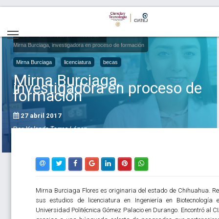
Inicio
Comunicación
Noticias
Mirna Burciaga, investigadora en proceso de formación
Mirna Burciaga
licenciatura
becas
Mirna Burciaga,
investigadora en proceso de
formación
27 abril 2017
Por
Yolanda Torres López
Mirna Burciaga Flores es originaria del estado de Chihuahua. Re
sus estudios de licenciatura en Ingeniería en Biotecnología 
Universidad Politécnica Gómez Palacio en Durango. Encontró al C