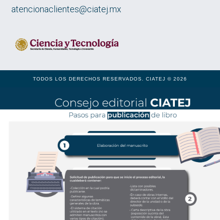
atencionaclientes@ciatej.mx
TODOS LOS DERECHOS RESERVADOS. CIATEJ © 2026