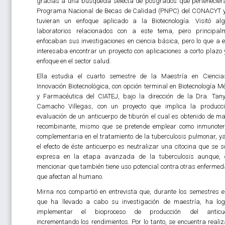
gracias a una búsqueda selecta de posgrados que pertenecier
Programa Nacional de Becas de Calidad (PNPC) del CONACYT 
tuvieran un enfoque aplicado a la Biotecnología. Visitó al
laboratorios relacionados con a este tema, pero principal
enfocaban sus investigaciones en ciencia básica, pero lo que a el
interesaba encontrar un proyecto con aplicaciones a corto plazo 
enfoque en el sector salud.
Ella estudia el cuarto semestre de la Maestría en Cienci
Innovación Biotecnológica, con opción terminal en Biotecnología M
y Farmacéutica del CIATEJ, bajo la dirección de la Dra. Tan
Camacho Villegas, con un proyecto que implica la producc
evaluación de un anticuerpo de tiburón el cual es obtenido de m
recombinante, mismo que se pretende emplear como inmunote
complementaria en el tratamiento de la tuberculosis pulmonar, y
el efecto de éste anticuerpo es neutralizar una citocina que se s
expresa en la etapa avanzada de la tuberculosis aunque,
mencionar que también tiene uso potencial contra otras enferme
que afectan al humano.
Mirna nos compartió en entrevista que, durante los semestres e
que ha llevado a cabo su investigación de maestría, ha lo
implementar el bioproceso de producción del anticue
incrementando los rendimientos. Por lo tanto, se encuentra reali